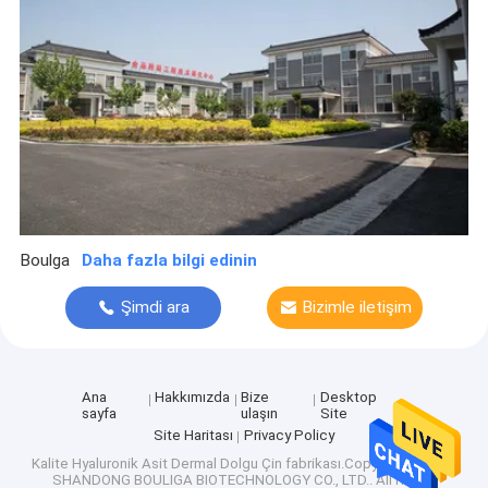
Boulga
Daha fazla bilgi edinin
Şimdi ara
Bizimle iletişim
kur
Ana
Hakkımızda
Bize
Desktop
sayfa
ulaşın
Site
Site Haritası
Privacy Policy
Kalite
Hyaluronik Asit Dermal Dolgu
Çin fabrikası.Copyright © 2026
SHANDONG BOULIGA BIOTECHNOLOGY CO., LTD.. All Rights